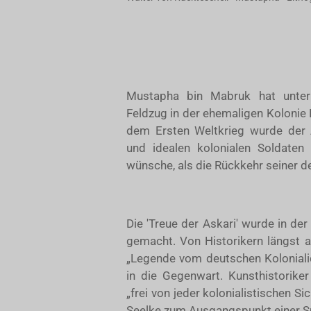
Mustapha bin Mabruk hat unter
Feldzug in der ehemaligen Kolonie
dem Ersten Weltkrieg wurde der 
und idealen kolonialen Soldaten v
wünsche, als die Rückkehr seiner d
Die 'Treue der Askari' wurde in de
gemacht. Von Historikern längst al
„Legende vom deutschen Kolonialid
in die Gegenwart. Kunsthistorike
„frei von jeder kolonialistischen 
Seelke zum Ausgangspunkt einer S