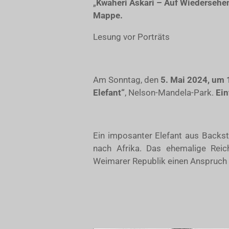
„
Kwaheri Askari – Auf Wiedersehen
Mappe.
Lesung vor Porträts
Am Sonntag, den
5. Mai 2024, um 
Elefant“
, Nelson-Mandela-Park.
Eint
Ein imposanter Elefant aus Backst
nach Afrika. Das ehemalige Reich
Weimarer Republik einen Anspruch D