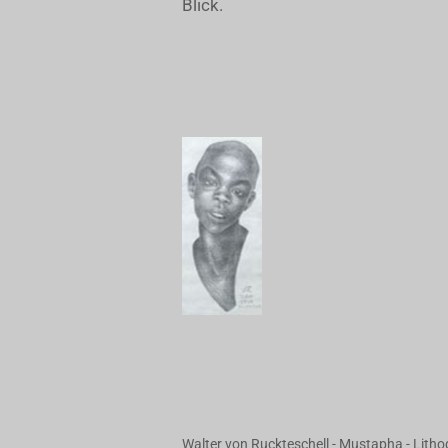
Blick.
Walter von Ruckteschell - Mustapha - Litho