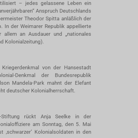
ilisiert – jedes gelassene Leben ein
 unverjährbaren“ Anspruch Deutschlands
germeister Theodor Spitta anläßlich der
 In der Weimarer Republik appellierte
r allem an Ausdauer und „nationales
 Kolonialzeitung).
 Kriegerdenkmal von der Hansestadt
onial-Denkmal der Bundesrepublik
son Mandela-Park mahnt der Elefant
cht deutscher Kolonialherrschaft.
l-Stiftung rückt Anja Seelke in der
lonialoffiziere am Sonntag, den 5. Mai
 ‚schwarzer’ Kolonialsoldaten in den