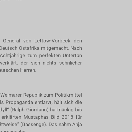
 General von Lettow-Vorbeck den
 Deutsch-Ostafrika mitgemacht. Nach
Achtjährige zum perfekten Untertan
erklärt, der sich nichts sehnlicher
eutschen Herren.
r Weimarer Republik zum Politikmittel
s Propaganda entlarvt, hält sich die
yll“ (Ralph Giordano) hartnäckig bis
r erklärten Mustaphas Bild 2018 für
Sichtweise“ (Bassenge). Das nahm Anja
purensuche.