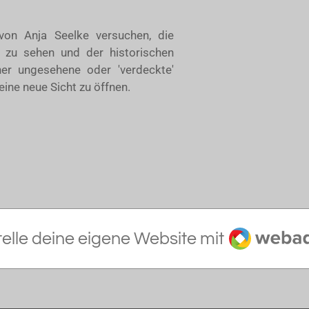
 von Anja Seelke versuchen, die
e zu sehen und der historischen
sher ungesehene oder 'verdeckte'
ine neue Sicht zu öffnen.
Webador
telle deine eigene Website mit