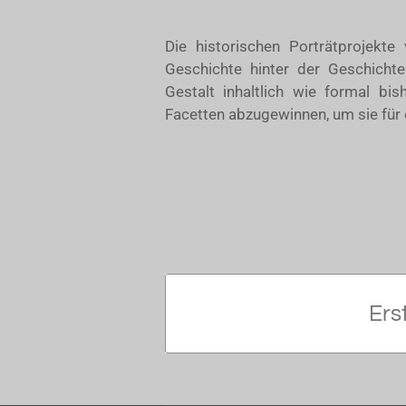
Die historischen Porträtprojekte
Geschichte hinter der Geschicht
Gestalt inhaltlich wie formal bi
Facetten abzugewinnen, um sie für e
Ers