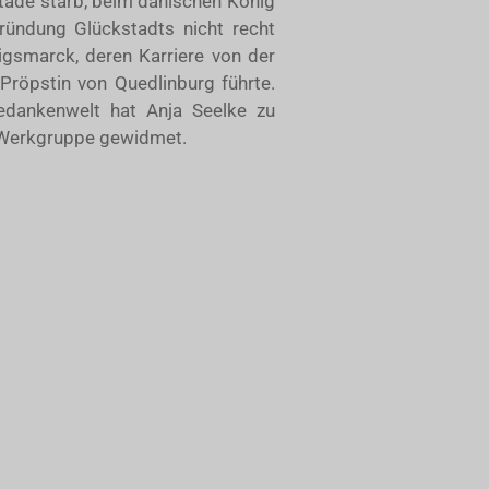
Stade starb, beim dänischen König
Gründung Glückstadts nicht recht
igsmarck, deren Karriere von der
Pröpstin von Quedlinburg führte.
Gedankenwelt hat Anja Seelke zu
 Werkgruppe gewidmet.